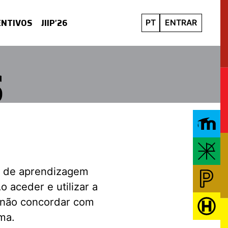
ENTIVOS
JIIP’26
PT
ENTRAR
s
M
AC
a de aprendizagem
PL
 aceder e utilizar a
 não concordar com
HU
ma.