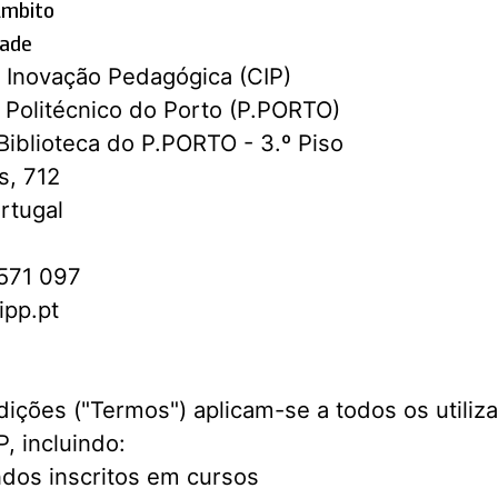
Âmbito
dade
 Inovação Pedagógica (CIP)
o Politécnico do Porto (P.PORTO)
Biblioteca do P.PORTO - 3.º Piso
s, 712
rtugal
571 097
.ipp.pt
ições ("Termos") aplicam-se a todos os utiliz
, incluindo:
dos inscritos em cursos