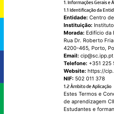
1. Informações Gerais e 
1.1 Identificação da Enti
Entidade:
Centro de
Instituição:
Institut
Morada:
Edifício da 
Rua Dr. Roberto Fria
4200-465, Porto, Po
Email:
cip@sc.ipp.pt
Telefone:
+351 225 
Website:
https://cip
NIF:
502 011 378
1.2 Âmbito de Aplicação
Estes Termos e Cond
de aprendizagem CIP
Estudantes e forman