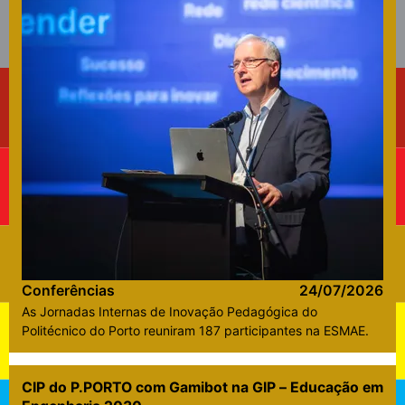
Conferências
24/07/2026
As Jornadas Internas de Inovação Pedagógica do
Politécnico do Porto reuniram 187 participantes na ESMAE.
CIP do P.PORTO com Gamibot na GIP – Educação em